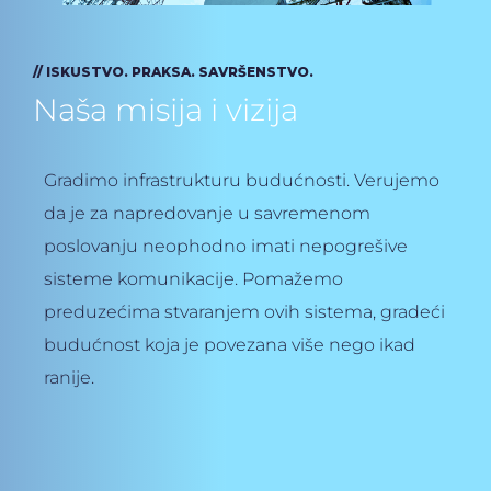
// ISKUSTVO. PRAKSA. SAVRŠENSTVO.
Naša misija i vizija
Gradimo infrastrukturu budućnosti. Verujemo
da je za napredovanje u savremenom
poslovanju neophodno imati nepogrešive
sisteme komunikacije. Pomažemo
preduzećima stvaranjem ovih sistema, gradeći
budućnost koja je povezana više nego ikad
ranije.